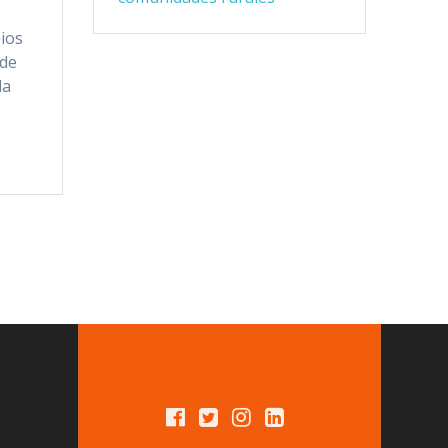
bios
 de
la