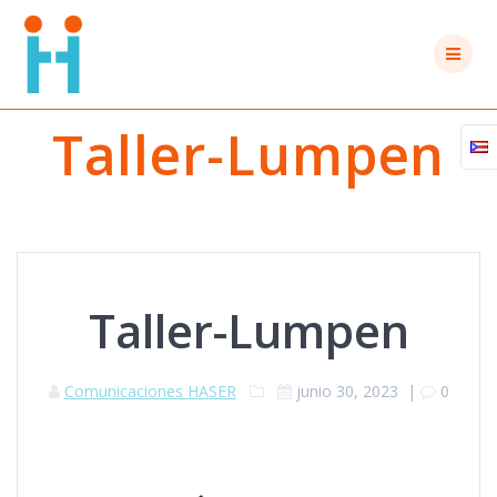
Saltar
al
contenido
Taller-Lumpen
Taller-Lumpen
Comunicaciones HASER
junio 30, 2023
|
0