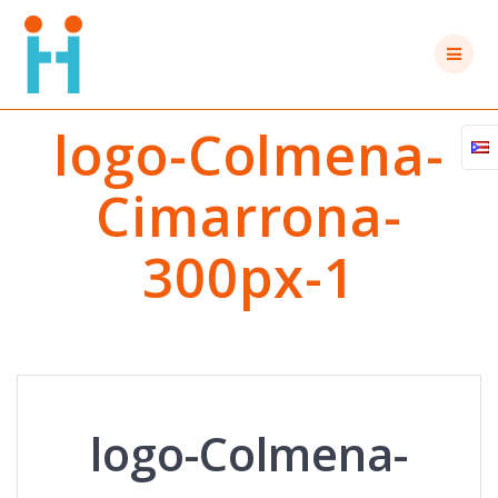
Saltar
al
contenido
logo-Colmena-
Cimarrona-
300px-1
logo-Colmena-