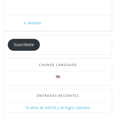
Navegación
Post
Anterior:
de
anterior:
entradas
Suscríbete
CHANGE LANGUAGE
ENTRADAS RECIENTES
10 años de HASER y un logro colectivo