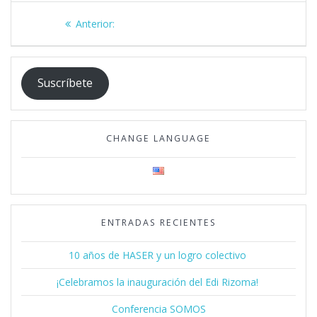
Navegación
Post
Anterior:
de
anterior:
entradas
Suscríbete
CHANGE LANGUAGE
ENTRADAS RECIENTES
10 años de HASER y un logro colectivo
¡Celebramos la inauguración del Edi Rizoma!
Conferencia SOMOS