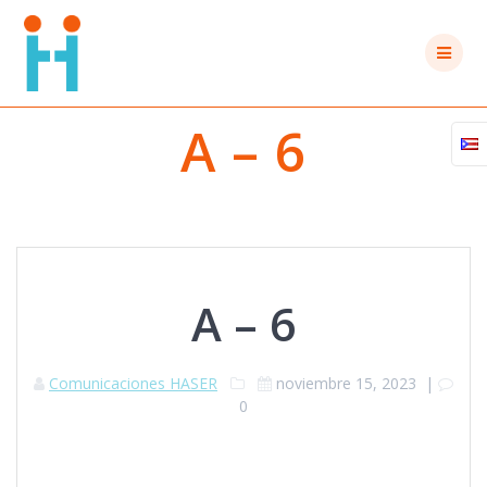
Saltar
al
contenido
A – 6
A – 6
Comunicaciones HASER
noviembre 15, 2023
|
0