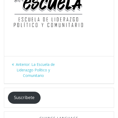
Navegación
Post
Anterior:
La Escuela de
de
anterior:
Liderazgo Político y
Comunitario
entradas
Suscríbete