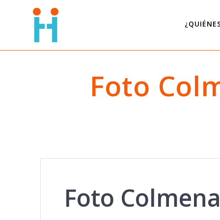
Saltar
al
¿QUIÉNE
contenido
Foto Col
Foto Colmena