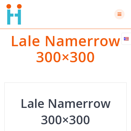
Saltar
al
contenido
Lale Namerrow
300×300
Lale Namerrow
300×300