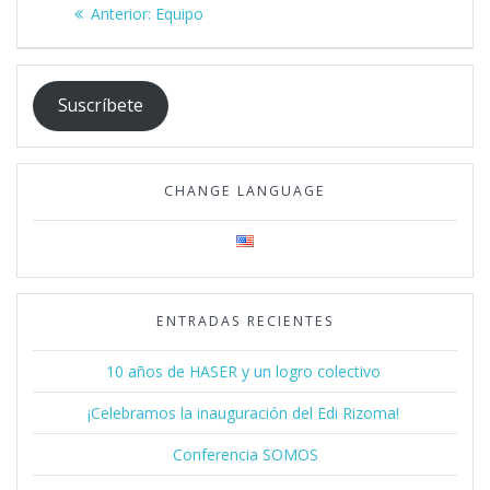
Navegación
Post
Anterior:
Equipo
de
anterior:
entradas
Suscríbete
CHANGE LANGUAGE
ENTRADAS RECIENTES
10 años de HASER y un logro colectivo
¡Celebramos la inauguración del Edi Rizoma!
Conferencia SOMOS