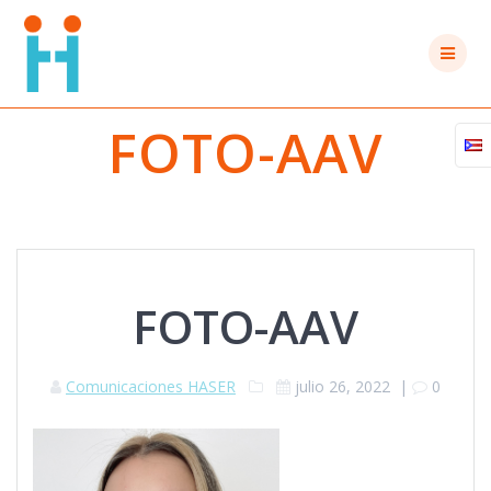
Saltar
al
contenido
FOTO-AAV
FOTO-AAV
Comunicaciones HASER
julio 26, 2022
|
0