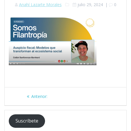
Anahí Lazarte Morales
julio 29, 2024
|
0
Navegación
Post
Anterior:
de
anterior:
entradas
Suscríbete