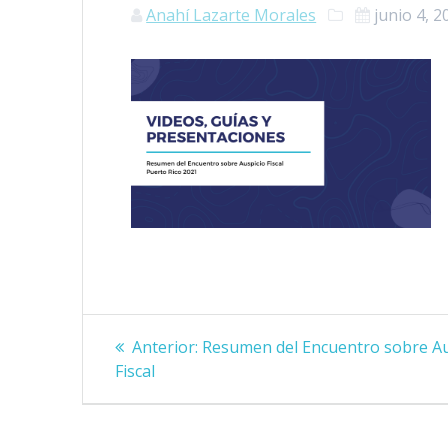
Anahí Lazarte Morales
junio 4, 2
Navegación
Post
Anterior:
Resumen del Encuentro sobre Au
de
anterior:
Fiscal
entradas