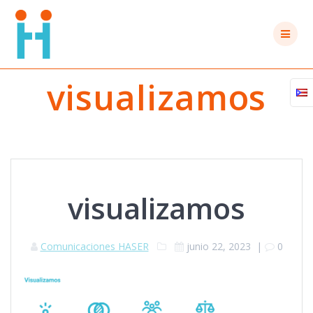
Saltar
al
contenido
visualizamos
visualizamos
Comunicaciones HASER
junio 22, 2023
|
0