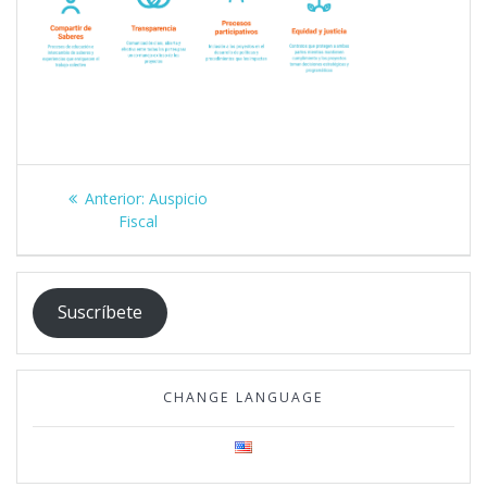
Navegación
Post
Anterior:
Auspicio
de
anterior:
Fiscal
entradas
Suscríbete
CHANGE LANGUAGE